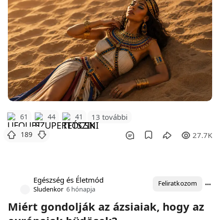
61
44
41
13 további
189
27.7K
Egészség és Életmód
Feliratkozom
Sludenkor
6 hónapja
Miért gondolják az ázsiaiak, hogy az