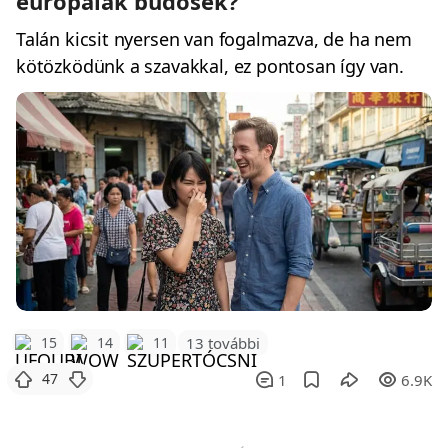
európaiak büdösek?
Talán kicsit nyersen van fogalmazva, de ha nem
kötözködünk a szavakkal, ez pontosan így van.
15
14
11
13 további
47
1
6.9K