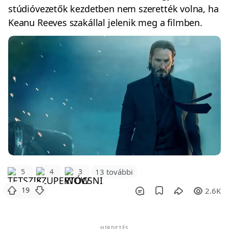
stúdióvezetők kezdetben nem szerették volna, ha
Keanu Reeves szakállal jelenik meg a filmben.
5
4
3
13 további
19
2.6K
HIRDETÉS