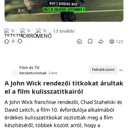
0
0
0
13 további
0
122
Film és TV
Feliratkozom
kecsketurosisak
2 éve
A John Wick rendezői titkokat árultak
el a film kulisszatitkairól
A John Wick franchise rendezői, Chad Stahelski és
David Leitch, a film 10. évfordulója alkalmából
érdekes kulisszatitkokat osztottak meg a film
készítéséről, többek között arról, hogy a