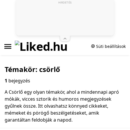
HIRDETÉS
Süti beállítások
Témakör: csörlő
1
bejegyzés
A Csörlő egy olyan témakör, ahol a mindennapi apró
mókák, vicces sztorik és humoros megjegyzések
gyűlnek össze. Itt olvashatsz könnyed cikkeket,
mémeket és pörögő beszélgetéseket, amik
garantáltan feldobják a napod.