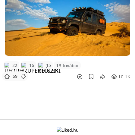
22
16
15
13 további
69
10.1K