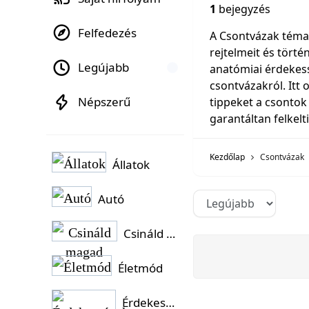
1
bejegyzés
Felfedezés
A Csontvázak téma
rejtelmeit és törté
Legújabb
anatómiai érdekes
csontvázakról. Itt 
Népszerű
tippeket a csontok
garantáltan felkelt
Kezdőlap
Csontvázak
Állatok
Autó
Csináld magad
Életmód
Érdekességek