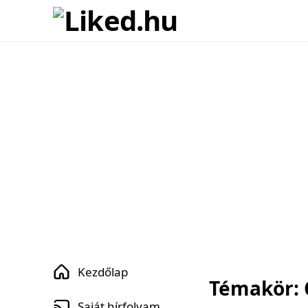
Kezdőlap
Témakör: 
Saját hírfolyam