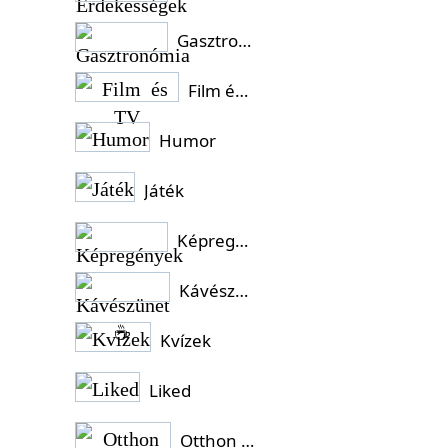
Gasztronómia
Film és TV
Humor
Játék
Képregények
Kávészünet ☕
Kvízek
Liked
Otthon és Kert