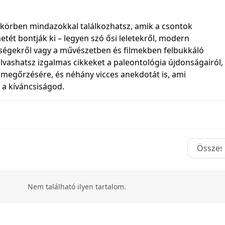
körben mindazokkal találkozhatsz, amik a csontok
netét bontják ki – legyen szó ősi leletekről, modern
ségekről vagy a művészetben és filmekben felbukkáló
olvashatsz izgalmas cikkeket a paleontológia újdonságairól,
 megőrzésére, és néhány vicces anekdotát is, ami
i a kíváncsiságod.
Nem található ilyen tartalom.