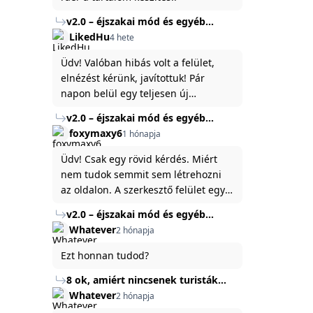
v2.0 – éjszakai mód és egyéb
fejlesztések
LikedHu
4 hete
Üdv! Valóban hibás volt a felület,
elnézést kérünk, javítottuk! Pár
napon belül egy teljesen új
platformon fogjuk elindítani a
v2.0 – éjszakai mód és egyéb
weboldal legújabb, 3.0-ás verzióját,
fejlesztések
foxymaxy6
1 hónapja
és vélhetően ez zavart be kicsit.Egy
baráti megjegyzés: ha nem fontos
Üdv! Csak egy rövid kérdés. Miért
és tud várni néhány napot a
nem tudok semmit sem létrehozni
tartalom, amit készíteni
az oldalon. A szerkesztő felület egy
szeretnél, inkább várj néhány napot,
katyvasz ,ahogy nálam megjelenik..
v2.0 – éjszakai mód és egyéb
mert ég és föld lesz a különbség a
Köszönöm ha válaszoltok.
fejlesztések
Whatever
2 hónapja
jelenlegi rendszer és az új között -
legfőképpen egyébként épp
Ezt honnan tudod?
tartalomkészítési szempontból! :)
8 ok, amiért nincsenek turisták
Törökország Fekete-tenger felőli
Whatever
2 hónapja
partján