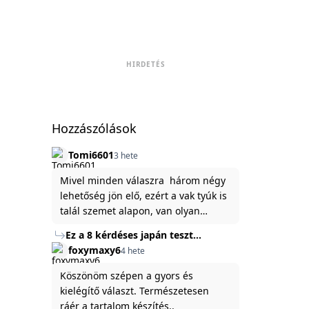
HIRDETÉS
Hozzászólások
Tomi6601
3 hete
Mivel minden válaszra három négy
lehetőség jön elő, ezért a vak tyúk is
talál szemet alapon, van olyan
állítása ami igaznak illik rám.
Ez a 8 kérdéses japán teszt
hibátlanul feltárja az igazságot
foxymaxy6
4 hete
rólad
Köszönöm szépen a gyors és
kielégítő választ. Természetesen
ráér a tartalom készítés..