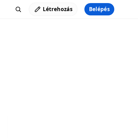
Létrehozás
Belépés
Iratkozz fel a hírlevelünkre,
hogy elküldhessük neked a legjobb