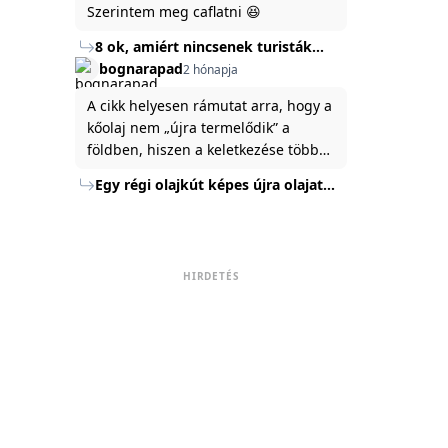
Szerintem meg caflatni 😆
8 ok, amiért nincsenek turisták
Törökország Fekete-tenger felőli
bognarapad
2 hónapja
partján
A cikk helyesen rámutat arra, hogy a
kőolaj nem „újra termelődik” a
földben, hiszen a keletkezése több
millió év alatt zajlik. Az USA
Egy régi olajkút képes újra olajat
Energiaügyi Minisztériuma szerint a
termelni?
kitermelt mennyiség mindössze tíz
százaléka jut a felszínre, a többi a
kőzetben marad. A
HIRDETÉS
nyomáskülönbség kiegyenlítődik,
amikor a kitermelést leállítják, így a
szomszédos rétegek lassan
áramoltatják az olajat a kút felé.
Emellett a hidraulikus
rétegrepesztés és a vízszintes fúrás
új technológiák jelentősen
megnövelték a régi kutak