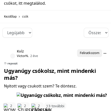
csókot, itt megtalálod.
Kezdőlap
csók
Kvíz
Feliratkozom
VictorN.
2 éve
reposzt
Ugyanúgy csókolsz, mint mindenki
más?
Nyitott vagy csukott szem? Te döntesz.
2
2
2
13 további