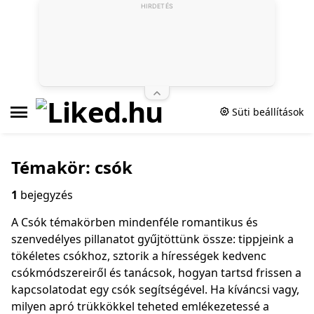
HIRDETÉS
Süti beállítások
Témakör: csók
1
bejegyzés
A Csók témakörben mindenféle romantikus és
szenvedélyes pillanatot gyűjtöttünk össze: tippjeink a
tökéletes csókhoz, sztorik a hírességek kedvenc
csókmódszereiről és tanácsok, hogyan tartsd frissen a
kapcsolatodat egy csók segítségével. Ha kíváncsi vagy,
milyen apró trükkökkel teheted emlékezetessé a