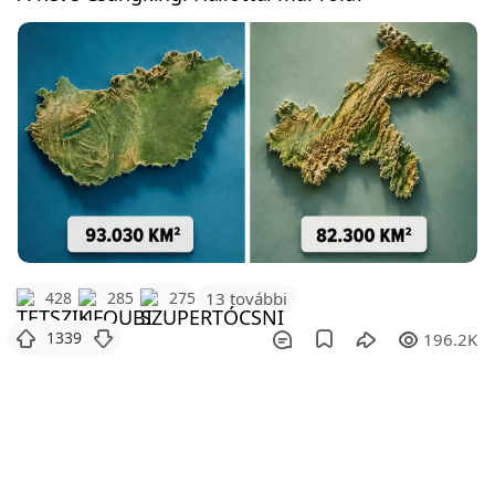
428
285
275
13 további
1339
196.2K