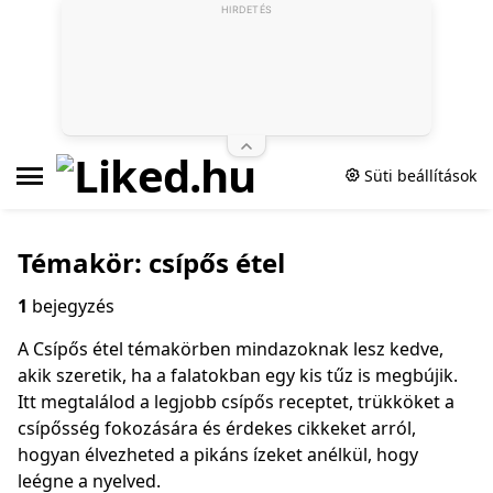
HIRDETÉS
Süti beállítások
Témakör: csípős étel
1
bejegyzés
A Csípős étel témakörben mindazoknak lesz kedve,
akik szeretik, ha a falatokban egy kis tűz is megbújik.
Itt megtalálod a legjobb csípős receptet, trükköket a
csípősség fokozására és érdekes cikkeket arról,
hogyan élvezheted a pikáns ízeket anélkül, hogy
leégne a nyelved.