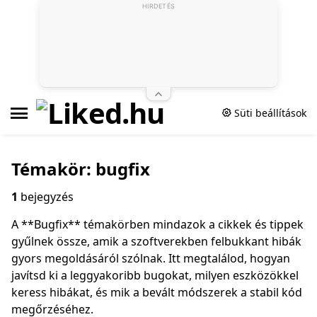
HIRDETÉS
Süti beállítások
Témakör: bugfix
1
bejegyzés
A **Bugfix** témakörben mindazok a cikkek és tippek
gyűlnek össze, amik a szoftverekben felbukkant hibák
gyors megoldásáról szólnak. Itt megtalálod, hogyan
javítsd ki a leggyakoribb bugokat, milyen eszközökkel
keress hibákat, és mik a bevált módszerek a stabil kód
megőrzéséhez.