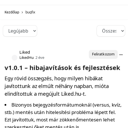
Kezdőlap
bugfix
Liked
Feliratkozom
LikedHu
2 éve
v1.0.1 – hibajavítások és fejlesztések
Egy rövid összegzés, hogy milyen hibákat
javítottunk az elmúlt néhány napban, mióta
elindítottuk a megújult Liked.hu-t.
Bizonyos bejegyzésformátumoknál (versus, kvíz,
stb.) mentés után hitelesítési probléma lépett fel.
Ezt javítottuk, most már zökkenőmentesen lehet
szerkeszteni őket mentés után is.