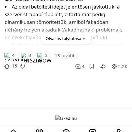
Az oldal betöltési idejét jelentősen javítottuk, a
szerver strapabíróbb lett, a tartalmat pedig
dinamikusan tömörítettük, amiből fakadóan
néhány helyen akadtak (/akadhatnak) problémák,
de ezeket javítottuk (/folyamatosan javítjuk).
Olvasás folytatása
Javítottuk a nem működő megosztás gombokat.
Bejegyzés oldalon az alsó lebegő
4
3
3
13 további
15
4
2.2K
A projektről
Adatvédelem
Szabályzat