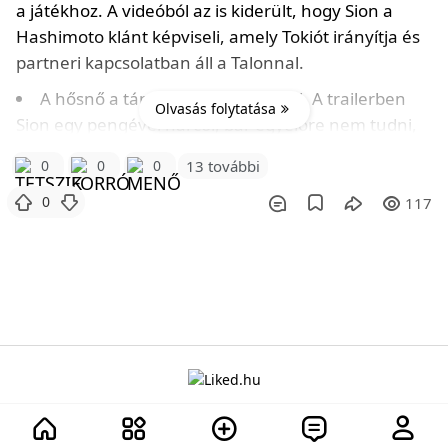
a játékhoz. A videóból az is kiderült, hogy Sion a
Hashimoto klánt képviseli, amely Tokiót irányítja és
partneri kapcsolatban áll a Talonnal.
A hősnő a támadó osztályt erősíti. A trailerben
Olvasás folytatása
Sion egy pengével harcol, bár egyelőre nem tudni,
hogy ezt a közelharci fegyvert a játékban is
0
0
0
13 további
használhatjuk-e majd.
0
117
A projektről
Adatvédelem
Szabályzat