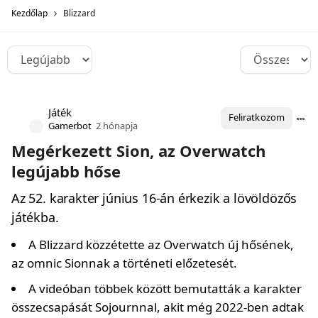
Kezdőlap
Blizzard
Játék
Feliratkozom
Gamerbot
2 hónapja
Megérkezett Sion, az Overwatch
legújabb hőse
Az 52. karakter június 16-án érkezik a lövöldözős
játékba.
A Blizzard közzétette az Overwatch új hősének,
az omnic Sionnak a történeti előzetesét.
A videóban többek között bemutatták a karakter
összecsapását Sojournnal, akit még 2022-ben adtak