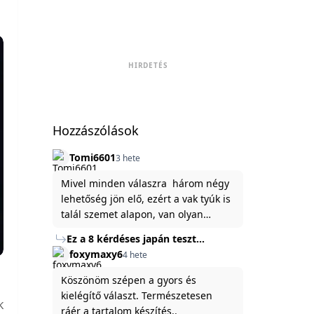
HIRDETÉS
Hozzászólások
Tomi6601
3 hete
Mivel minden válaszra három négy
lehetőség jön elő, ezért a vak tyúk is
talál szemet alapon, van olyan
állítása ami igaznak illik rám.
Ez a 8 kérdéses japán teszt
hibátlanul feltárja az igazságot
foxymaxy6
4 hete
rólad
Köszönöm szépen a gyors és
kielégítő választ. Természetesen
K
ráér a tartalom készítés..