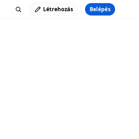
Létrehozás
Belépés
Iratkozz fel a hírlevelünkre,
hogy elküldhessük neked a legjobb