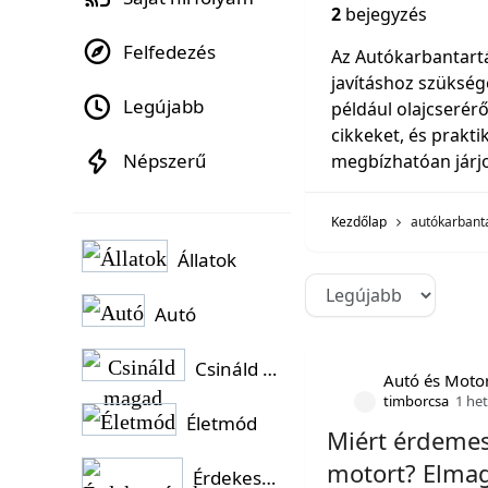
2
bejegyzés
Felfedezés
Az Autókarbantart
javításhoz szükség
Legújabb
például olajcserér
cikkeket, és prakt
Népszerű
megbízhatóan járj
Kezdőlap
autókarbant
Állatok
Autó
Csináld magad
Autó és Moto
timborcsa
1 he
Életmód
Miért érdemes
motort? Elma
Érdekességek