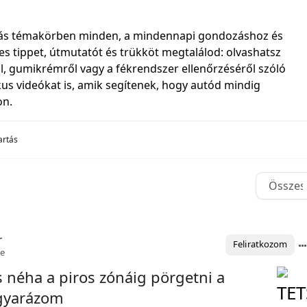
ás témakörben minden, a mindennapi gondozáshoz és
es tippet, útmutatót és trükköt megtalálod: olvashatsz
ől, gumikrémről vagy a fékrendszer ellenőrzéséről szóló
ikus videókat is, amik segítenek, hogy autód mindig
on.
artás
r
Feliratkozom
te
 néha a piros zónáig pörgetni a
gyarázom