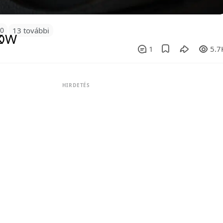
10
13 további
1
5.7
HIRDETÉS