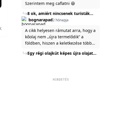
Szerintem meg caflatni 😆
8 ok, amiért nincsenek turisták
Törökország Fekete-tenger felőli
bognarapad
2 hónapja
partján
K
A cikk helyesen rámutat arra, hogy a
kőolaj nem „újra termelődik” a
földben, hiszen a keletkezése több
millió év alatt zajlik. Az USA
Egy régi olajkút képes újra olajat
Energiaügyi Minisztériuma szerint a
termelni?
kitermelt mennyiség mindössze tíz
százaléka jut a felszínre, a többi a
kőzetben marad. A
HIRDETÉS
nyomáskülönbség kiegyenlítődik,
amikor a kitermelést leállítják, így a
szomszédos rétegek lassan
áramoltatják az olajat a kút felé.
Emellett a hidraulikus
rétegrepesztés és a vízszintes fúrás
új technológiák jelentősen
megnövelték a régi kutak