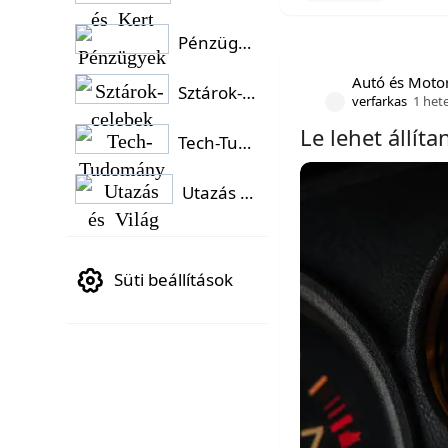
Pénzügyek
Autó és Moto
Sztárok-celebek
verfarkas
1 het
Le lehet állít
Tech-Tudomány
Utazás és Világ
Süti beállítások