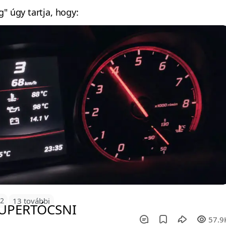
" úgy tartja, hogy:
82
13 további
57.9