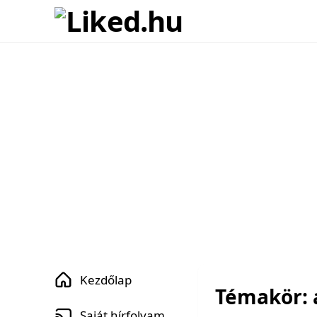
Kezdőlap
Témakör: 
Saját hírfolyam