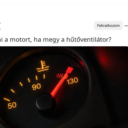
r
Feliratkozom
e
ani a motort, ha megy a hűtőventilátor?