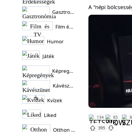
A "népi bölcsesség
Gasztronómia
Film és TV
Humor
Játék
Képregények
Kávészünet ☕
Kvízek
Liked
134
85
395
Otthon és Kert