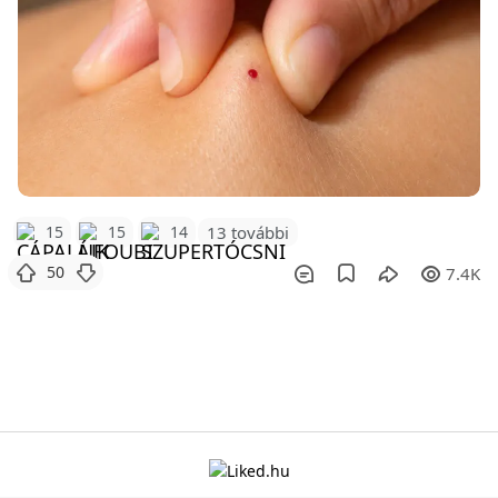
15
15
14
13 további
50
7.4K