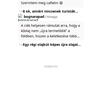
Szerintem meg caflatni 😆
8 ok, amiért nincsenek turisták
Törökország Fekete-tenger felőli
bognarapad
2 hónapja
partján
A cikk helyesen rámutat arra, hogy a
kőolaj nem „újra termelődik” a
földben, hiszen a keletkezése több
millió év alatt zajlik. Az USA
Egy régi olajkút képes újra olajat
Energiaügyi Minisztériuma szerint a
termelni?
kitermelt mennyiség mindössze tíz
százaléka jut a felszínre, a többi a
kőzetben marad. A
HIRDETÉS
nyomáskülönbség kiegyenlítődik,
amikor a kitermelést leállítják, így a
szomszédos rétegek lassan
áramoltatják az olajat a kút felé.
Emellett a hidraulikus
rétegrepesztés és a vízszintes fúrás
új technológiák jelentősen
megnövelték a régi kutak