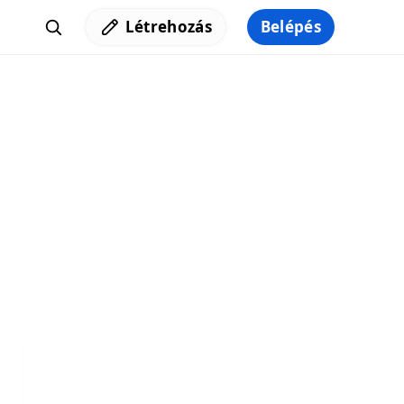
Létrehozás
Belépés
Iratkozz fel a hírlevelünkre,
hogy elküldhessük neked a legjobb