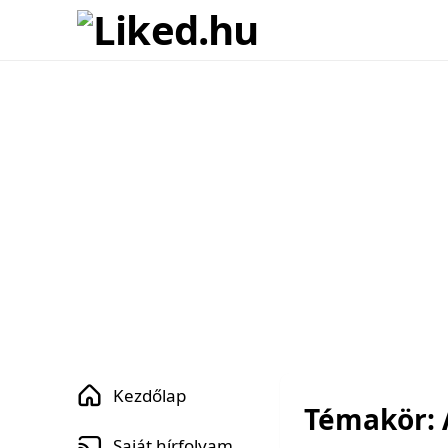
Kezdőlap
Témakör: 
Saját hírfolyam