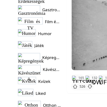
Gasztronómia
Film és TV
Humor
Játék
Képregények
Kávészünet ☕
165
132
Kvízek
526
Liked
Otthon és Kert