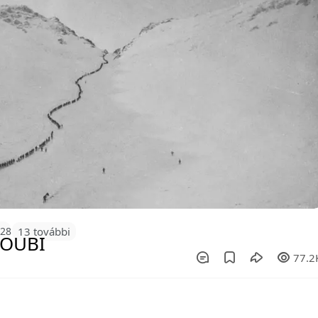
128
13 további
77.2