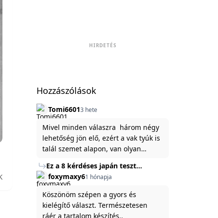
HIRDETÉS
Hozzászólások
Tomi6601
3 hete
Mivel minden válaszra három négy
lehetőség jön elő, ezért a vak tyúk is
talál szemet alapon, van olyan
állítása ami igaznak illik rám.
Ez a 8 kérdéses japán teszt
hibátlanul feltárja az igazságot
K
foxymaxy6
1 hónapja
rólad
Köszönöm szépen a gyors és
kielégítő választ. Természetesen
ráér a tartalom készítés..