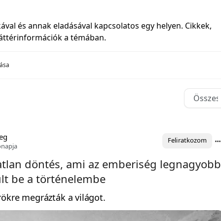
ával és annak eladásával kapcsolatos egy helyen. Cikkek,
áttérinformációk a témában.
dása
eg
Feliratkozom
ónapja
tlan döntés, ami az emberiség legnagyob
ült be a történelembe
ökre megrázták a világot.