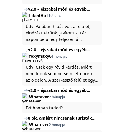
v2.0 – éjszakai mód és egyéb
fejlesztések
LikedHu
1 hónapja
Üdv! Valóban hibás volt a felület,
elnézést kérünk, javítottuk! Pár
napon belül egy teljesen új
platformon fogjuk elindítani a
v2.0 – éjszakai mód és egyéb
weboldal legújabb, 3.0-ás verzióját,
fejlesztések
foxymaxy6
1 hónapja
és vélhetően ez zavart be kicsit.Egy
baráti megjegyzés: ha nem fontos
Üdv! Csak egy rövid kérdés. Miért
és tud várni néhány napot a
nem tudok semmit sem létrehozni
tartalom, amit készíteni
az oldalon. A szerkesztő felület egy
szeretnél, inkább várj néhány napot,
katyvasz ,ahogy nálam megjelenik..
v2.0 – éjszakai mód és egyéb
mert ég és föld lesz a különbség a
Köszönöm ha válaszoltok.
fejlesztések
Whatever
2 hónapja
jelenlegi rendszer és az új között -
legfőképpen egyébként épp
Ezt honnan tudod?
tartalomkészítési szempontból! :)
8 ok, amiért nincsenek turisták
Törökország Fekete-tenger felőli
Whatever
2 hónapja
partján