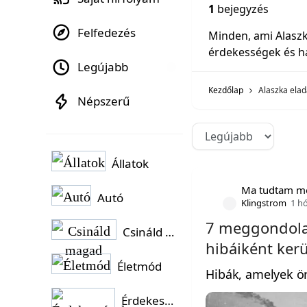
1
bejegyzés
Felfedezés
Minden, ami Alaszk
érdekességek és h
Legújabb
Kezdőlap
Alaszka ela
Népszerű
Állatok
Ma tudtam m
Autó
Klingstrom
1 h
7 meggondola
Csináld magad
hibáiként ker
Életmód
Hibák, amelyek ör
Érdekességek