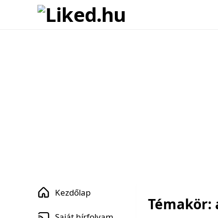
Kezdőlap
Témakör: 
Saját hírfolyam