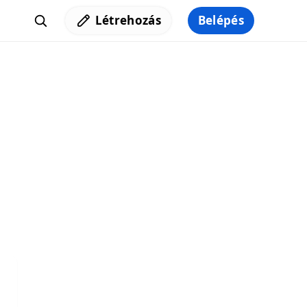
Létrehozás
Belépés
Iratkozz fel a hírlevelünkre,
hogy elküldhessük neked a legjobb