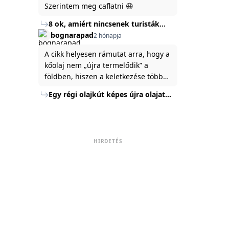
Szerintem meg caflatni 😆
8 ok, amiért nincsenek turisták
Törökország Fekete-tenger felőli
bognarapad
2 hónapja
partján
A cikk helyesen rámutat arra, hogy a
kőolaj nem „újra termelődik” a
földben, hiszen a keletkezése több
millió év alatt zajlik. Az USA
Egy régi olajkút képes újra olajat
Energiaügyi Minisztériuma szerint a
termelni?
kitermelt mennyiség mindössze tíz
százaléka jut a felszínre, a többi a
kőzetben marad. A
HIRDETÉS
nyomáskülönbség kiegyenlítődik,
amikor a kitermelést leállítják, így a
szomszédos rétegek lassan
áramoltatják az olajat a kút felé.
Emellett a hidraulikus
rétegrepesztés és a vízszintes fúrás
új technológiák jelentősen
megnövelték a régi kutak