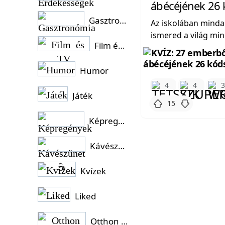
ábécéjének 26 
Gasztronómia
Az iskolában minda
ismered a világ min
Film és TV
Humor
4
4
Játék
15
Képregények
Kávészünet ☕
Kvízek
Liked
Otthon és Kert