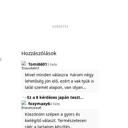
HIRDETÉS
Hozzászólások
K
Tomi6601
3 hete
Mivel minden válaszra három négy
lehetőség jön elő, ezért a vak tyúk is
talál szemet alapon, van olyan
állítása ami igaznak illik rám.
Ez a 8 kérdéses japán teszt
hibátlanul feltárja az igazságot
foxymaxy6
4 hete
rólad
Köszönöm szépen a gyors és
kielégítő választ. Természetesen
ráér a tartalom készítés..