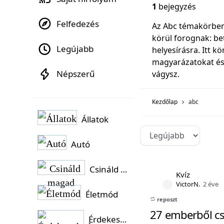
1
bejegyzés
Felfedezés
Az Abc témakörben
körül forognak: be
Legújabb
helyesírásra. Itt 
magyarázatokat és 
Népszerű
vágysz.
Kezdőlap
abc
Állatok
Autó
Csináld magad
Kvíz
VictorN.
2 éve
Életmód
reposzt
27 emberből cs
Érdekességek