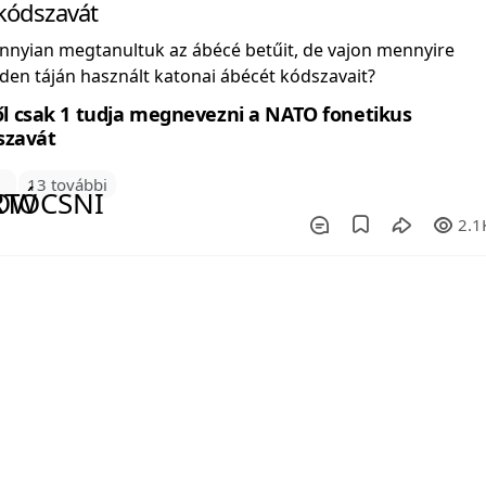
kódszavát
nnyian megtanultuk az ábécé betűit, de vajon mennyire
den táján használt katonai ábécét kódszavait?
3
13 további
2.1