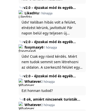
v2.0 – éjszakai mód és egyéb
fejlesztések
LikedHu
1 hónapja
Üdv! Valóban hibás volt a felület,
elnézést kérünk, javítottuk! Pár
napon belül egy teljesen új
platformon fogjuk elindítani a
v2.0 – éjszakai mód és egyéb
weboldal legújabb, 3.0-ás verzióját,
fejlesztések
foxymaxy6
1 hónapja
és vélhetően ez zavart be kicsit.Egy
baráti megjegyzés: ha nem fontos
Üdv! Csak egy rövid kérdés. Miért
és tud várni néhány napot a
nem tudok semmit sem létrehozni
tartalom, amit készíteni
az oldalon. A szerkesztő felület egy
szeretnél, inkább várj néhány napot,
katyvasz ,ahogy nálam megjelenik..
v2.0 – éjszakai mód és egyéb
mert ég és föld lesz a különbség a
Köszönöm ha válaszoltok.
fejlesztések
Whatever
2 hónapja
jelenlegi rendszer és az új között -
legfőképpen egyébként épp
Ezt honnan tudod?
tartalomkészítési szempontból! :)
8 ok, amiért nincsenek turisták
Törökország Fekete-tenger felőli
Whatever
2 hónapja
partján