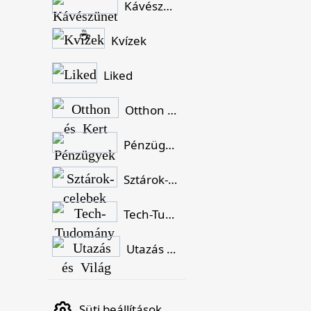
Kávészünet ☕
Kvízek
Liked
Otthon és Kert
Pénzügyek
Sztárok-celebek
Tech-Tudomány
Utazás és Világ
Süti beállítások