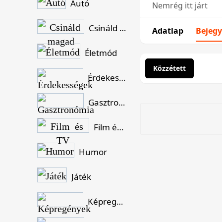
Autó
Nemrég itt járt
Csináld magad
Adatlap
Bejegy
Életmód
Közzétett
Érdekességek
Gasztronómia
Film és TV
Humor
Játék
Képregények