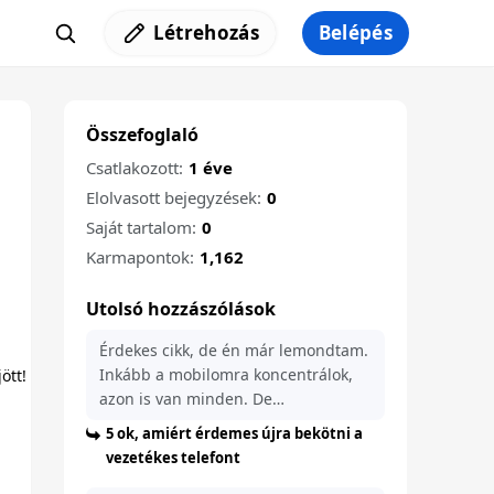
Létrehozás
Belépés
Összefoglaló
Csatlakozott:
1 éve
Elolvasott bejegyzések:
0
Saját tartalom:
0
Karmapontok:
1,162
Utolsó hozzászólások
Érdekes cikk, de én már lemondtam.
Inkább a mobilomra koncentrálok,
azon is van minden. De…
5 ok, amiért érdemes újra bekötni a
vezetékes telefont