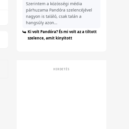
Szerintem a közösségi média
párhuzama Pandóra szelencéjével
nagyon is találó, csak talán a
hangsúly azon…
Ki volt Pandóra? És mi volt az a tiltott
szelence, amit kinyitott
HIRDETÉS