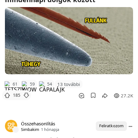
61
59
54
13 további
185
27.2K
Összehasonlítás
Feliratkozom
Simbakim
1 hónapja