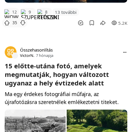
12
9
8
13 további
35
5.2K
Összehasonlítás
VictorN.
7 hónapja
15 előtte-utána fotó, amelyek
megmutatják, hogyan változott
ugyanaz a hely évtizedek alatt
Ma egy érdekes fotográfiai műfajra, az
újrafotózásra szeretnélek emlékeztetni titeket.