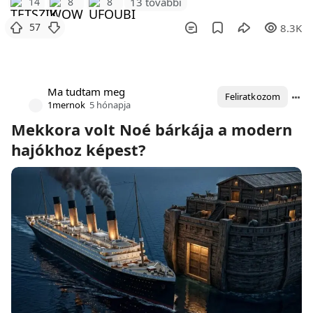
14
8
8
13 további
57
8.3K
Ma tudtam meg
Feliratkozom
1mernok
5 hónapja
Mekkora volt Noé bárkája a modern
hajókhoz képest?