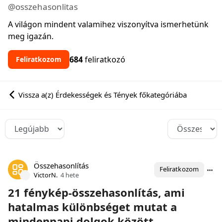
@osszehasonlitas
A világon mindent valamihez viszonyítva ismerhetünk
meg igazán.
684
feliratkozó
Feliratkozom
Vissza a(z) Érdekességek és Tények főkategóriába
Összehasonlítás
Feliratkozom
VictorN.
4 hete
21 fénykép-összehasonlítás, ami
hatalmas különbséget mutat a
mindennapi dolgok között