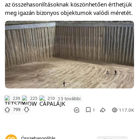
az összehasonlításoknak köszönhetően érthetjük
meg igazán bizonyos objektumok valódi méretét.
239
225
210
13 további
799
1
117.0K
Összehasonlítás