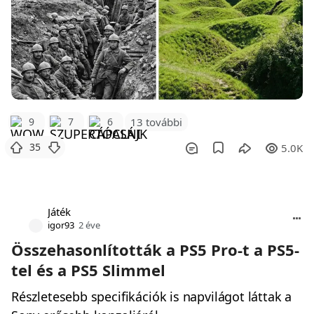
9
7
6
13 további
35
5.0K
Játék
igor93
2 éve
Összehasonlították a PS5 Pro-t a PS5-
tel és a PS5 Slimmel
Részletesebb specifikációk is napvilágot láttak a