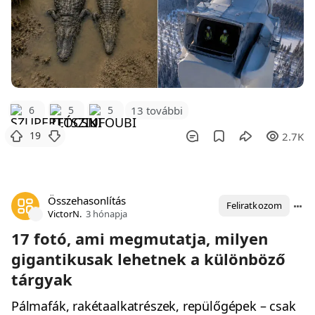
6
5
5
13 további
19
2.7K
Összehasonlítás
Feliratkozom
VictorN.
3 hónapja
17 fotó, ami megmutatja, milyen
gigantikusak lehetnek a különböző
tárgyak
Pálmafák, rakétaalkatrészek, repülőgépek – csak