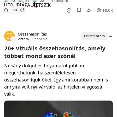
40
39
28
13 további
124
18.0K
Összehasonlítás
Feliratkozom
VictorN.
1 hónapja
20+ vizuális összehasonlítás, amely
többet mond ezer szónál
Néhány dolgot és folyamatot jobban
megérthetünk, ha szemléletesen
összehasonlítjuk őket. Így ami korábban nem is
annyira volt nyilvánvaló, az hirtelen világossá
válik.