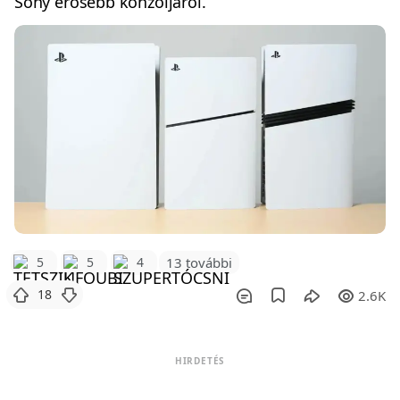
Sony erősebb konzoljáról.
5
5
4
13 további
18
2.6K
HIRDETÉS