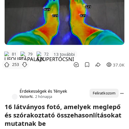
81
79
72
13 további
253
37.0K
Érdekességek és Tények
Feliratkozom
VictorN.
2 hónapja
16 látványos fotó, amelyek meglepő
és szórakoztató összehasonlításokat
mutatnak be