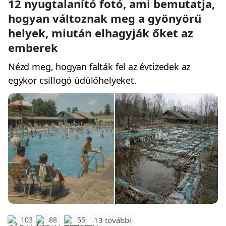
12 nyugtalanító fotó, ami bemutatja,
hogyan változnak meg a gyönyörű
helyek, miután elhagyják őket az
emberek
Nézd meg, hogyan falták fel az évtizedek az
egykor csillogó üdülőhelyeket.
103
88
55
13 további