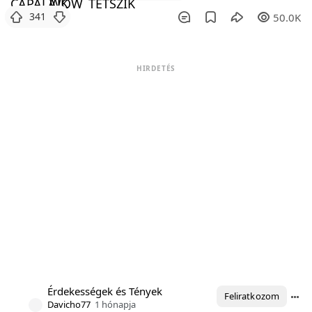
341
50.0K
HIRDETÉS
Érdekességek és Tények
Feliratkozom
Davicho77
1 hónapja